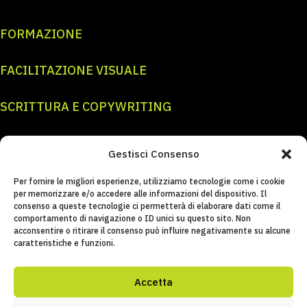
FORMAZIONE
FACILITAZIONE VISUALE
SCRITTURA E COPYWRITING
GRAFICA E ILLUSTRAZIONE
Gestisci Consenso
CONTATTI E SOCIAL
Per fornire le migliori esperienze, utilizziamo tecnologie come i cookie
per memorizzare e/o accedere alle informazioni del dispositivo. Il
consenso a queste tecnologie ci permetterà di elaborare dati come il
INFO@REBELHANDS.IT
comportamento di navigazione o ID unici su questo sito. Non
acconsentire o ritirare il consenso può influire negativamente su alcune
caratteristiche e funzioni.
LINKEDIN
Accetta
INSTAGRAM