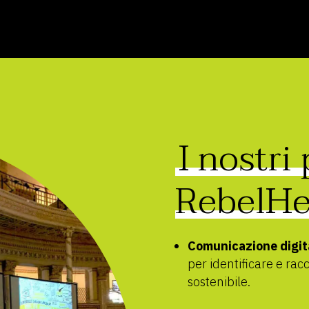
I nostri
RebelHe
Comunicazione digit
per identificare e rac
sostenibile.