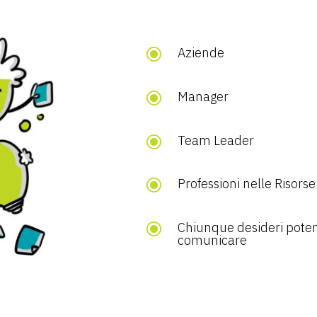
\
Aziende
\
Manager
\
Team Leader
\
Professioni nelle Risors
\
Chiunque desideri potenz
comunicare