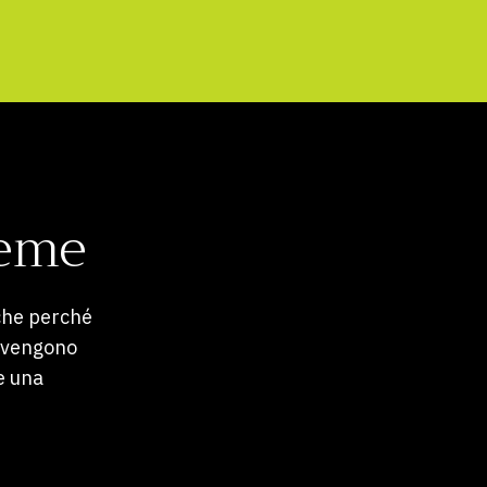
ieme
iche perché
i vengono
e una