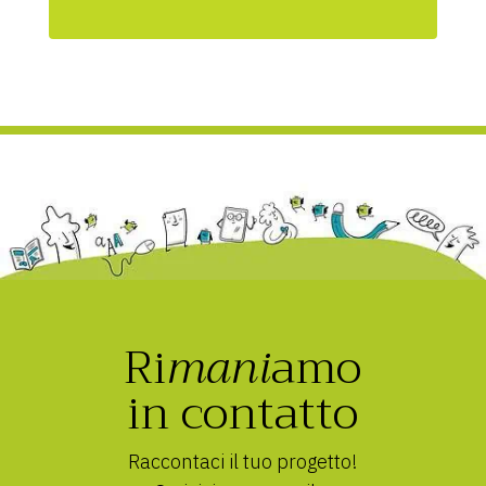
Ri
mani
amo
in contatto
Raccontaci il tuo progetto!