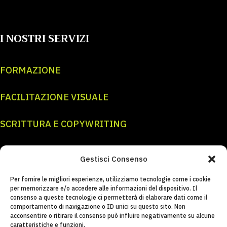
I NOSTRI SERVIZI
FORMAZIONE
FACILITAZIONE VISUALE
SCRITTURA E COPYWRITING
GRAFICA E ILLUSTRAZIONE
Gestisci Consenso
CONTATTI E SOCIAL
Per fornire le migliori esperienze, utilizziamo tecnologie come i cookie
per memorizzare e/o accedere alle informazioni del dispositivo. Il
consenso a queste tecnologie ci permetterà di elaborare dati come il
INFO@REBELHANDS.IT
comportamento di navigazione o ID unici su questo sito. Non
acconsentire o ritirare il consenso può influire negativamente su alcune
caratteristiche e funzioni.