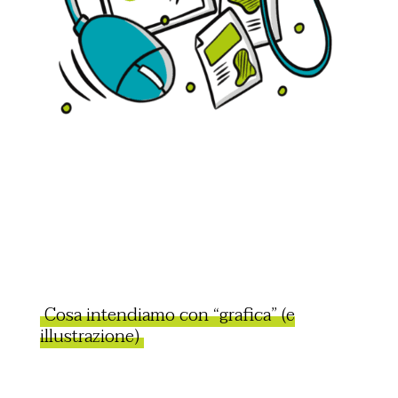
Cosa intendiamo con “grafica” (e
illustrazione)