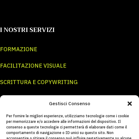
I NOSTRI SERVIZI
FORMAZIONE
FACILITAZIONE VISUALE
SCRITTURA E COPYWRITING
GRAFICA E ILLUSTRAZIONE
Gestisci Consenso
CONTATTI E SOCIAL
Per fornire le migliori esperienze, utilizziamo tecnologie come i cookie
per memorizzare e/o accedere alle informazioni del dispositivo. Il
consenso a queste tecnologie ci permetterà di elaborare dati come il
INFO@REBELHANDS.IT
comportamento di navigazione o ID unici su questo sito. Non
acconsentire o ritirare il consenso può influire negativamente su alcune