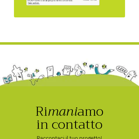
Ri
mani
amo
in contatto
Raccontaci il tuo progetto!