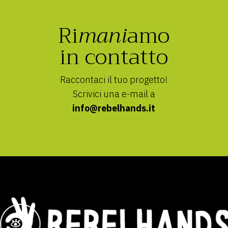
Ri
mani
amo
in contatto
Raccontaci il tuo progetto!
Scrivici una e-mail a
info@rebelhands.it